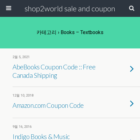
shop2world sale and coupon
카테고리 ›
Books – Textbooks
2월 5, 2021
AbeBooks Coupon Code :: Free
Canada Shipping
12월 10, 2018
Amazon.com Coupon Code
9월 16, 2016
Indigo Books & Music