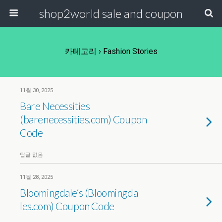
shop2world sale and coupon
카테고리 ›
Fashion Stories
11월 30, 2025
Bare Necessities
(barenecessities.com) Coupon
Code
답글 없음
11월 28, 2025
Bloomingdale’s (Bloomingda​
les.com) Coupon Code