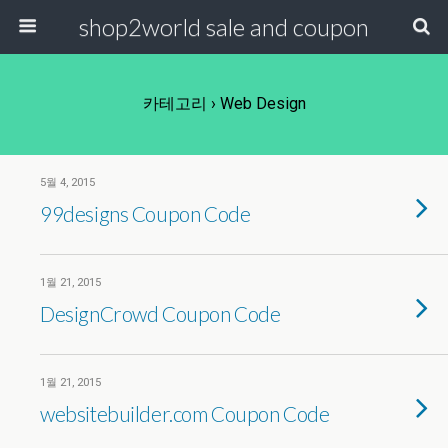
shop2world sale and coupon
카테고리 ›
Web Design
5월 4, 2015
99designs Coupon Code
1월 21, 2015
DesignCrowd Coupon Code
1월 21, 2015
websitebuilder.com Coupon Code