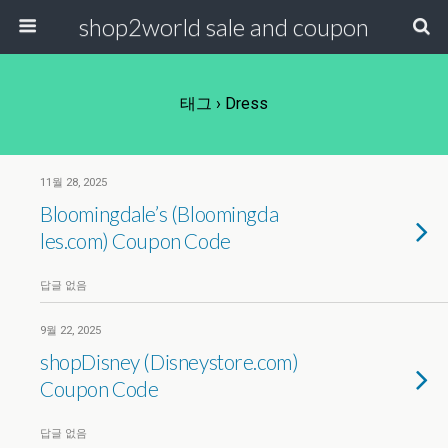
shop2world sale and coupon
태그 › Dress
11월 28, 2025
Bloomingdale’s (Bloomingda​
les.com) Coupon Code
답글 없음
9월 22, 2025
shopDisney (Disneystore.com)
Coupon Code
답글 없음