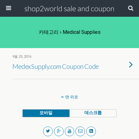
shop2world sale and coupon
카테고리 ›
Medical Supplies
9월 23, 2016
MedexSupply.com Coupon Code
맨 위로
모바일
데스크톱