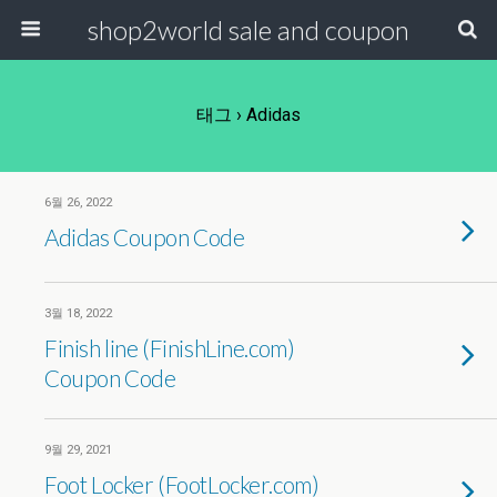
shop2world sale and coupon
태그 › Adidas
6월 26, 2022
Adidas Coupon Code
3월 18, 2022
Finish line (FinishLine.com)
Coupon Code
9월 29, 2021
Foot Locker (FootLocker.com)