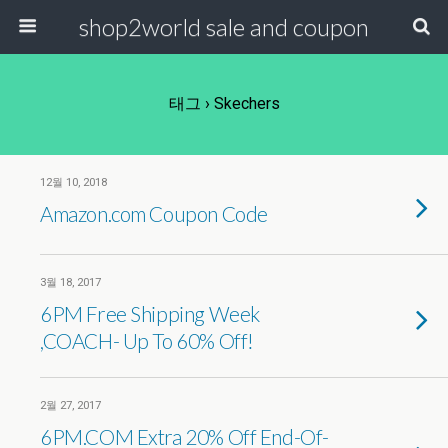
shop2world sale and coupon
태그 › Skechers
12월 10, 2018
Amazon.com Coupon Code
3월 18, 2017
6PM Free Shipping Week
,COACH- Up To 60% Off!
2월 27, 2017
6PM.COM Extra 20% Off End-Of-