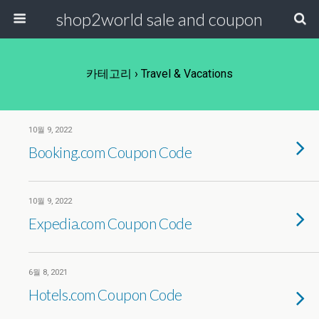
shop2world sale and coupon
카테고리 ›
Travel & Vacations
10월 9, 2022
Booking.com Coupon Code
10월 9, 2022
Expedia.com Coupon Code
6월 8, 2021
Hotels.com Coupon Code